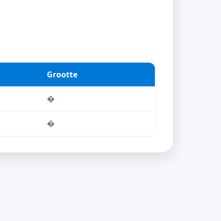
Grootte
�
�