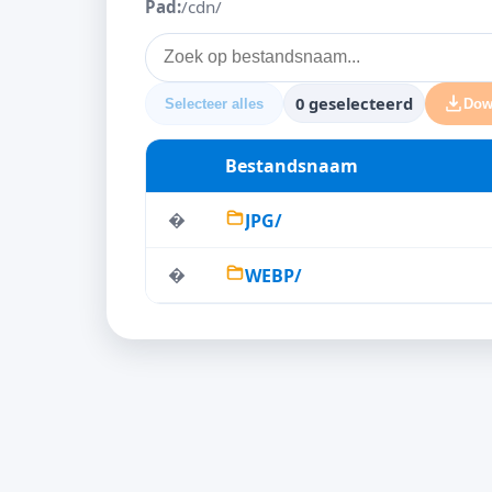
Pad:
/cdn/
0 geselecteerd
Selecteer alles
Dow
Bestandsnaam
�
JPG/
�
WEBP/