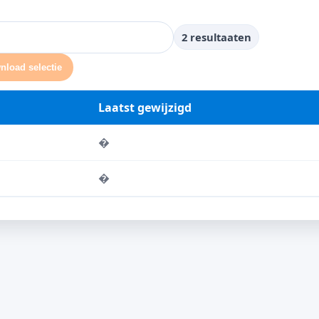
2 resultaaten
nload selectie
Laatst gewijzigd
�
�